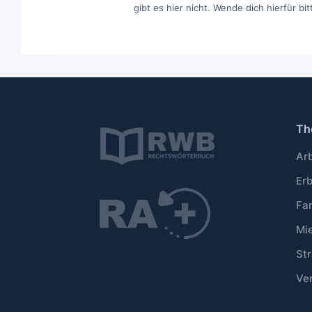
gibt es hier nicht. Wende dich hierfür b
Th
Ar
Er
Fa
Mi
Str
Ve