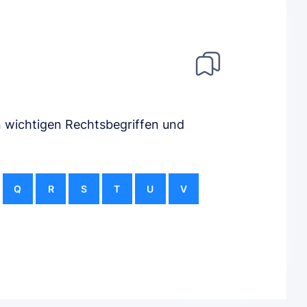
n wichtigen Rechtsbegriffen und
Q
R
S
T
U
V