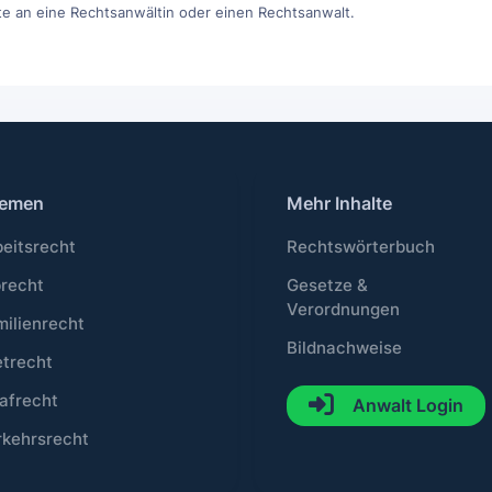
itte an eine Rechtsanwältin oder einen Rechtsanwalt.
emen
Mehr Inhalte
beitsrecht
Rechtswörterbuch
brecht
Gesetze &
Verordnungen
milienrecht
Bildnachweise
etrecht
afrecht
Anwalt Login
rkehrsrecht