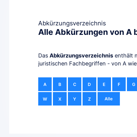
Abkürzungsverzeichnis
Alle Abkürzungen von A b
Das
Abkürzungsverzeichnis
enthält 
juristischen Fachbegriffen - von A wie
A
B
C
D
E
F
G
Alle
W
X
Y
Z