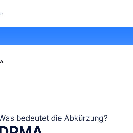
ze
A
Was bedeutet die Abkürzung?
DPMA