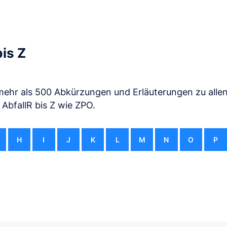
is Z
mehr als 500 Abkürzungen und Erläuterungen zu alle
 AbfallR bis Z wie ZPO.
H
I
J
K
L
M
N
O
P