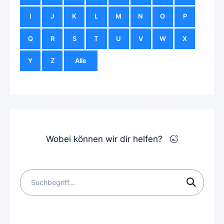
I
J
K
L
M
N
O
P
Q
R
S
T
U
V
W
X
Y
Z
Alle
Wobei können wir dir helfen?