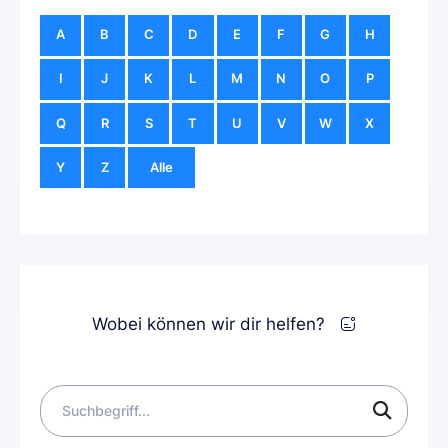
A
B
C
D
E
F
G
H
I
J
K
L
M
N
O
P
Q
R
S
T
U
V
W
X
Y
Z
Alle
Wobei können wir dir helfen?