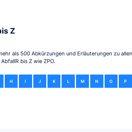
is Z
mehr als 500 Abkürzungen und Erläuterungen zu alle
 AbfallR bis Z wie ZPO.
H
I
J
K
L
M
N
O
P