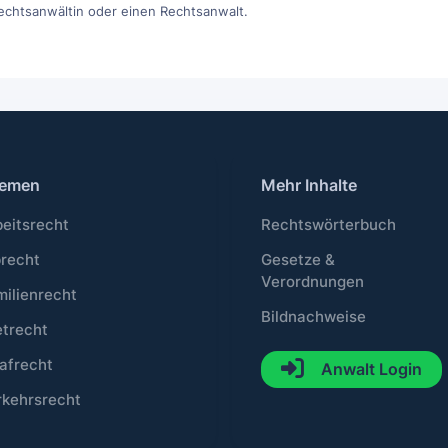
Rechtsanwältin oder einen Rechtsanwalt.
emen
Mehr Inhalte
beitsrecht
Rechtswörterbuch
brecht
Gesetze &
Verordnungen
milienrecht
Bildnachweise
etrecht
afrecht
Anwalt Login
rkehrsrecht