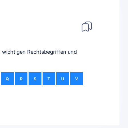
n wichtigen Rechtsbegriffen und
Q
R
S
T
U
V