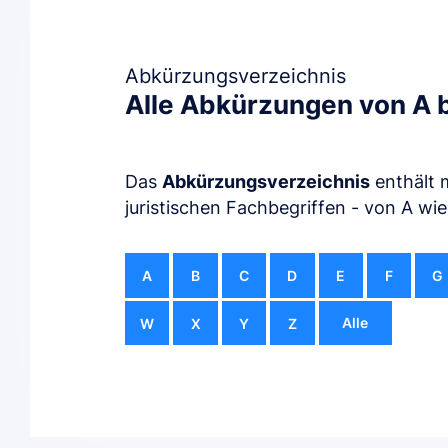
Abkürzungsverzeichnis
Alle Abkürzungen von A b
Das
Abkürzungsverzeichnis
enthält 
juristischen Fachbegriffen - von A wie
A
B
C
D
E
F
G
Alle
W
X
Y
Z