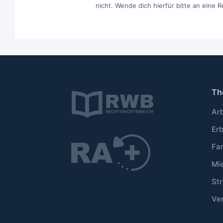
nicht. Wende dich hierfür bitte an eine 
Th
Ar
Er
Fa
Mi
Str
Ve