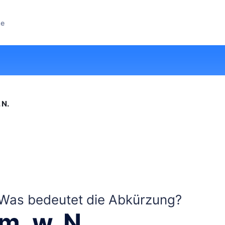
ze
 N.
Was bedeutet die Abkürzung?
m. w. N.