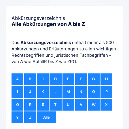
Abkürzungsverzeichnis
Alle Abkürzungen von A bis Z
Das
Abkürzungsverzeichnis
enthält mehr als 500
Abkürzungen und Erläuterungen zu allen wichtigen
Rechtsbegriffen und juristischen Fachbegriffen -
von A wie AbfallR bis Z wie ZPO.
A
B
C
D
E
F
G
H
I
J
K
L
M
N
O
P
Q
R
S
T
U
V
W
X
Y
Z
Alle