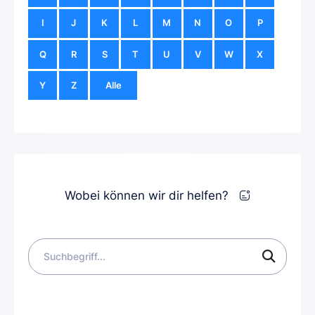
I
J
K
L
M
N
O
P
Q
R
S
T
U
V
W
X
Y
Z
Alle
Wobei können wir dir helfen?