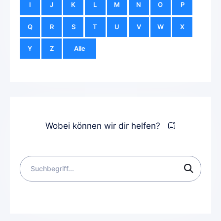
I
J
K
L
M
N
O
P
Q
R
S
T
U
V
W
X
Y
Z
Alle
Wobei können wir dir helfen?