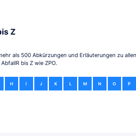
is Z
mehr als 500 Abkürzungen und Erläuterungen zu alle
 AbfallR bis Z wie ZPO.
H
I
J
K
L
M
N
O
P