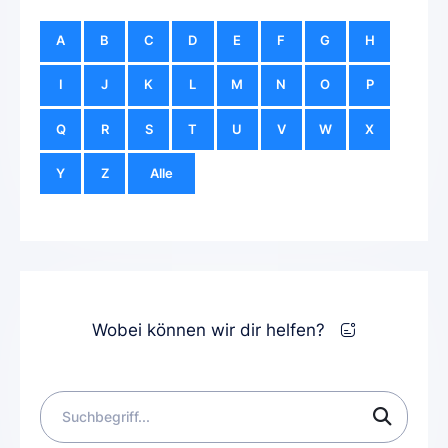
A
B
C
D
E
F
G
H
I
J
K
L
M
N
O
P
Q
R
S
T
U
V
W
X
Y
Z
Alle
Wobei können wir dir helfen?