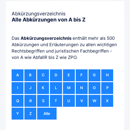
Abkürzungsverzeichnis
Alle Abkürzungen von A bis Z
Das
Abkürzungsverzeichnis
enthält mehr als 500
Abkürzungen und Erläuterungen zu allen wichtigen
Rechtsbegriffen und juristischen Fachbegriffen -
von A wie AbfallR bis Z wie ZPO.
A
B
C
D
E
F
G
H
I
J
K
L
M
N
O
P
Q
R
S
T
U
V
W
X
Y
Z
Alle