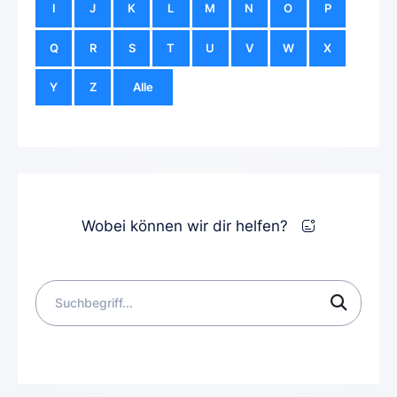
I
J
K
L
M
N
O
P
Q
R
S
T
U
V
W
X
Y
Z
Alle
Wobei können wir dir helfen?