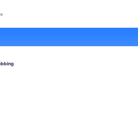
ze
bbing