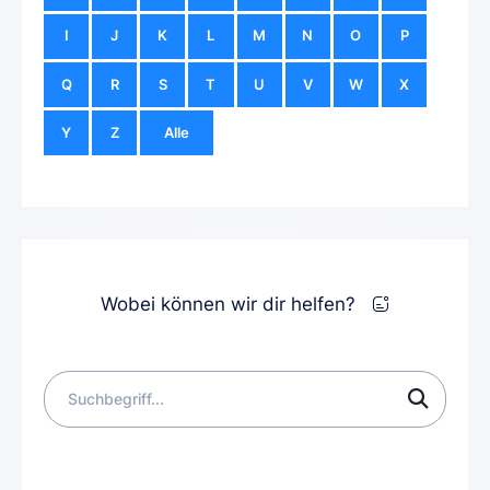
I
J
K
L
M
N
O
P
Q
R
S
T
U
V
W
X
Y
Z
Alle
Wobei können wir dir helfen?