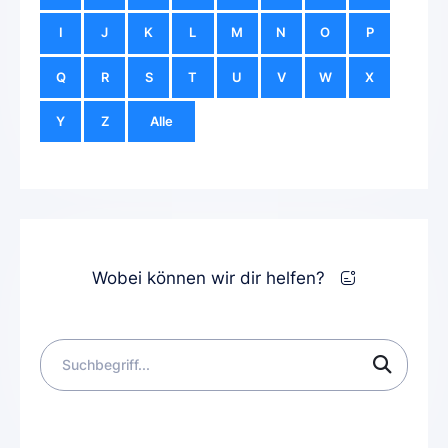
I
J
K
L
M
N
O
P
Q
R
S
T
U
V
W
X
Y
Z
Alle
Wobei können wir dir helfen?