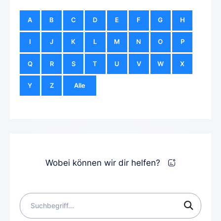
A
B
C
D
E
F
G
H
I
J
K
L
M
N
O
P
Q
R
S
T
U
V
W
X
Y
Z
Alle
Wobei können wir dir helfen?