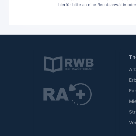
hierfür bitte an eine Rechtsanwältin ode
Th
Ar
Er
Fa
Mi
Str
Ve