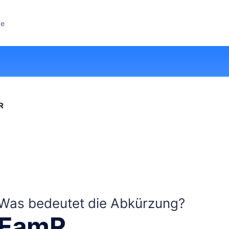
ze
R
Was bedeutet die Abkürzung?
FamR