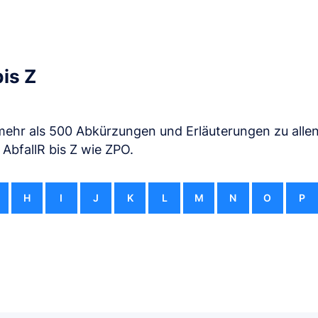
is Z
mehr als 500 Abkürzungen und Erläuterungen zu alle
 AbfallR bis Z wie ZPO.
H
I
J
K
L
M
N
O
P