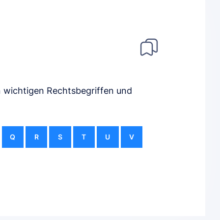
n wichtigen Rechtsbegriffen und
Q
R
S
T
U
V