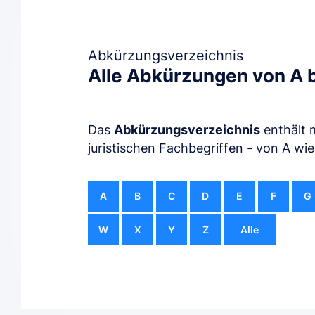
Abkürzungsverzeichnis
Alle Abkürzungen von A b
Das
Abkürzungsverzeichnis
enthält 
juristischen Fachbegriffen - von A wie
A
B
C
D
E
F
G
Alle
W
X
Y
Z