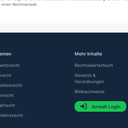
r einen Rechtsanwalt.
emen
Mehr Inhalte
beitsrecht
Rechtswörterbuch
brecht
Gesetze &
Verordnungen
milienrecht
Bildnachweise
etrecht
afrecht
Anwalt Login
rkehrsrecht