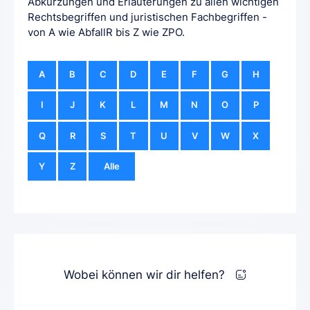
Abkürzungen und Erläuterungen zu allen wichtigen
Rechtsbegriffen und juristischen Fachbegriffen -
von A wie AbfallR bis Z wie ZPO.
A
B
C
D
E
F
G
H
I
J
K
L
M
N
O
P
Q
R
S
T
U
V
W
X
Y
Z
Alle
Wobei können wir dir helfen?