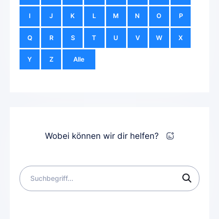
I
J
K
L
M
N
O
P
Q
R
S
T
U
V
W
X
Y
Z
Alle
Wobei können wir dir helfen?