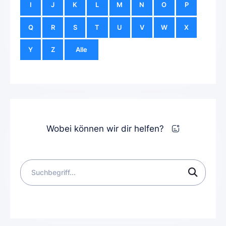
I
J
K
L
M
N
O
P
Q
R
S
T
U
V
W
X
Y
Z
Alle
Wobei können wir dir helfen?