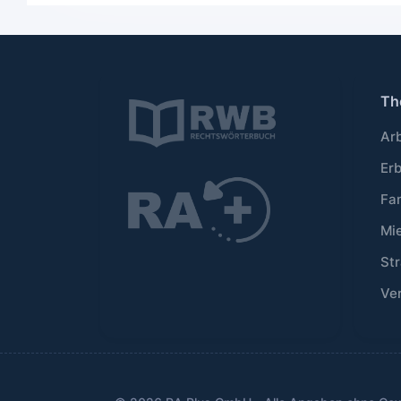
Th
Ar
Er
Fa
Mi
Str
Ve