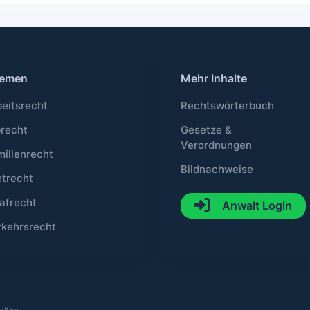
emen
Mehr Inhalte
beitsrecht
Rechtswörterbuch
brecht
Gesetze &
Verordnungen
milienrecht
Bildnachweise
etrecht
afrecht
Anwalt Login
rkehrsrecht