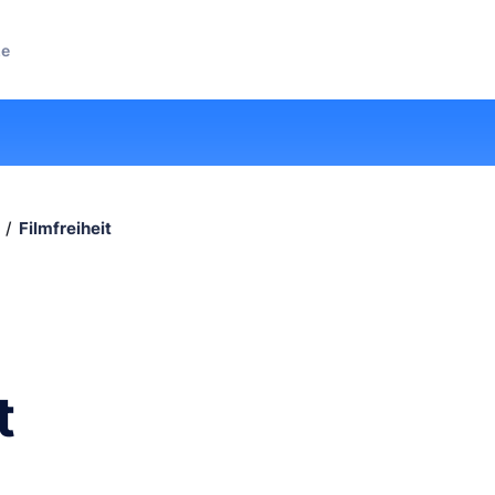
ze
Filmfreiheit
t