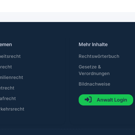
emen
Mehr Inhalte
beitsrecht
Rechtswörterbuch
brecht
Gesetze &
Verordnungen
milienrecht
Bildnachweise
etrecht
afrecht
Anwalt Login
rkehrsrecht