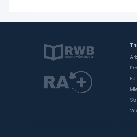
Th
Ar
Er
Fa
Mi
Str
Ve