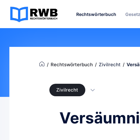
Rechtswörterbuch
Geset
Rechtswörterbuch
Zivilrecht
Versä
Zivilrecht
Versäumnis