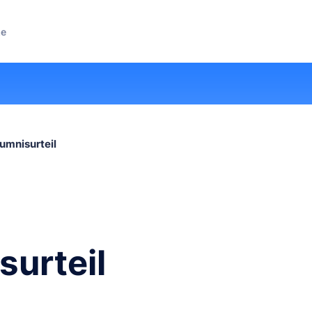
ze
umnisurteil
urteil