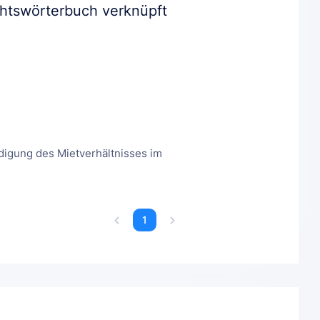
chtswörterbuch verknüpft
digung des Mietverhältnisses im
1