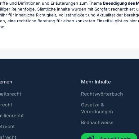
griffe und Defintionen und Erläuterungen zum Thema
Beendigung des M
lliger Reihenfolge. Sämtliche Inhalte wurden mit Sorgfalt recherchiert 
r für inhaltliche Richtigkeit, Vollständigkeit und Aktualität der berei
en, eine rechtliche Beratung für einen konkreten Einzelfall gibt es hier 
he.
emen
Mehr Inhalte
beitsrecht
Rechtswörterbuch
brecht
Gesetze &
Verordnungen
milienrecht
Bildnachweise
etrecht
afrecht
Anwalt Login