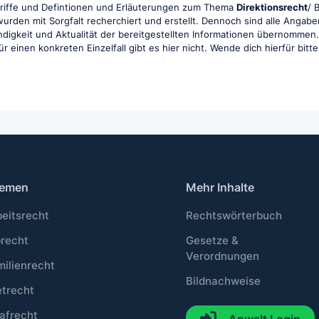
griffe und Defintionen und Erläuterungen zum Thema
Direktionsrecht
/ 
e wurden mit Sorgfalt recherchiert und erstellt. Dennoch sind alle Ang
tändigkeit und Aktualität der bereitgestellten Informationen übernommen
r einen konkreten Einzelfall gibt es hier nicht. Wende dich hierfür bitt
emen
Mehr Inhalte
beitsrecht
Rechtswörterbuch
brecht
Gesetze &
Verordnungen
milienrecht
Bildnachweise
etrecht
afrecht
Anwalt Login