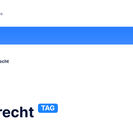
ze
echt
recht
TAG