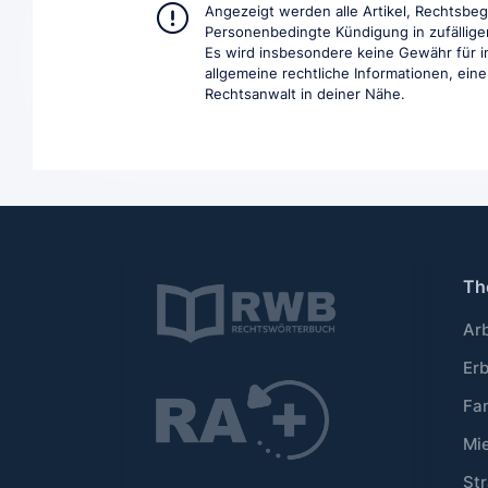
Angezeigt werden alle Artikel, Rechtsbe
Personenbedingte Kündigung in zufälliger
Es wird insbesondere keine Gewähr für in
allgemeine rechtliche Informationen, eine 
Rechtsanwalt in deiner Nähe.
Th
Ar
Er
Fa
Mi
Str