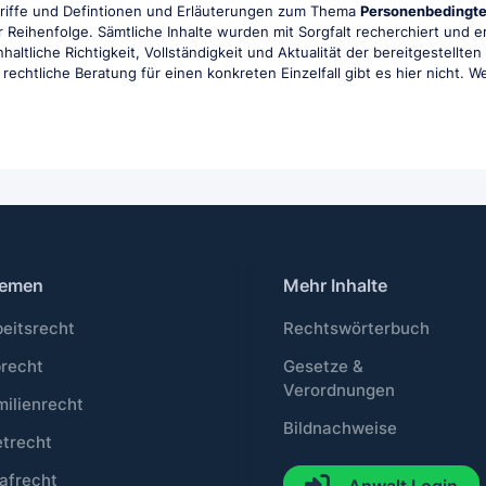
griffe und Defintionen und Erläuterungen zum Thema
Personenbedingt
 Reihenfolge. Sämtliche Inhalte wurden mit Sorgfalt recherchiert und 
haltliche Richtigkeit, Vollständigkeit und Aktualität der bereitgestell
rechtliche Beratung für einen konkreten Einzelfall gibt es hier nicht. We
emen
Mehr Inhalte
beitsrecht
Rechtswörterbuch
brecht
Gesetze &
Verordnungen
milienrecht
Bildnachweise
etrecht
afrecht
Anwalt Login