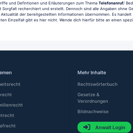
griffe und Defintionen und Erläuterungen zum Thema
Telefonanruf
/ Bed
t Sorgfalt recherchiert und erstellt. Dennoch sind alle Angaben ohne 
und Aktualität der bereitgestellten Informationen übernommen. Es handelt
en Einzelfall gibt es hier nicht. Wende dich hierfür bitte an einen spez
emen
Mehr Inhalte
beitsrecht
Rechtswörterbuch
brecht
Gesetze &
Verordnungen
milienrecht
Bildnachweise
etrecht
afrecht
Anwalt Login