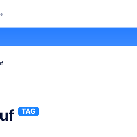
ze
uf
uf
TAG