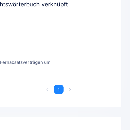
chtswörterbuch verknüpft
ei Fernabsatzverträgen um
1