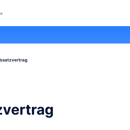
ze
bsatzvertrag
zvertrag