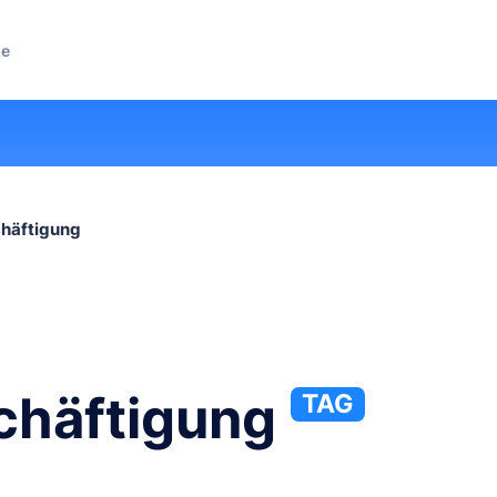
ze
häftigung
chäftigung
TAG