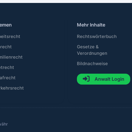
emen
Mehr Inhalte
beitsrecht
Rechtswörterbuch
brecht
Gesetze &
Verordnungen
milienrecht
Bildnachweise
etrecht
afrecht
Anwalt Login
rkehrsrecht
währ