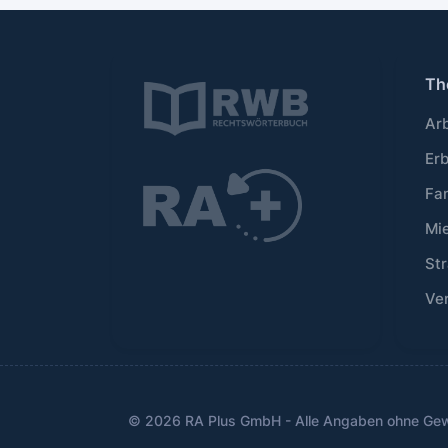
Th
Ar
Er
Fa
Mi
Str
Ve
© 2026 RA Plus GmbH - Alle Angaben ohne Ge