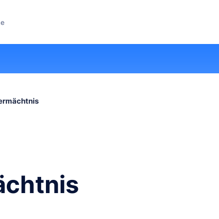
ze
ermächtnis
chtnis