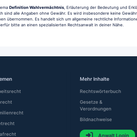
Thema
Definition Wahlvermächtnis
, Erläuterung der Bedeutung und Erklä
ch sind alle Angaben ohne Gewähr. Es wird insbesondere keine Gewähr fü
ionen übernommen. Es handelt sich um allgemeine rechtliche Information
hierfür bitte an einen spezialisierten Rechtsanwalt in deiner Nähe.
emen
Mehr Inhalte
beitsrecht
Rechtswörterbuch
brecht
Gesetze &
Verordnungen
milienrecht
Bildnachweise
etrecht
afrecht
Anwalt Login