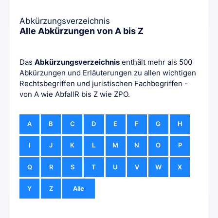
Abkürzungsverzeichnis
Alle Abkürzungen von A bis Z
Das
Abkürzungsverzeichnis
enthält mehr als 500
Abkürzungen und Erläuterungen zu allen wichtigen
Rechtsbegriffen und juristischen Fachbegriffen -
von A wie AbfallR bis Z wie ZPO.
A
B
C
D
E
F
G
H
I
J
K
L
M
N
O
P
Q
R
S
T
U
V
W
X
Y
Z
Alle