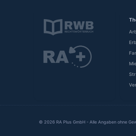
Th
Ar
Er
Fa
Mi
Str
Ve
© 2026 RA Plus GmbH - Alle Angaben ohne Ge