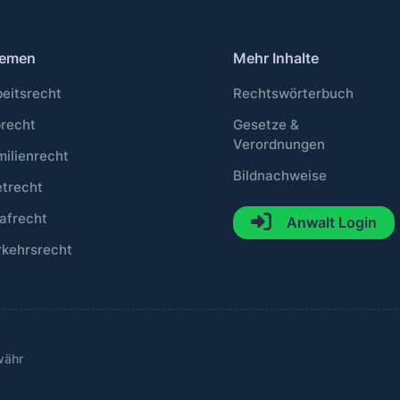
emen
Mehr Inhalte
beitsrecht
Rechtswörterbuch
brecht
Gesetze &
Verordnungen
milienrecht
Bildnachweise
etrecht
afrecht
Anwalt Login
rkehrsrecht
währ