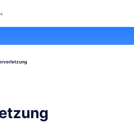
ze
erverletzung
letzung