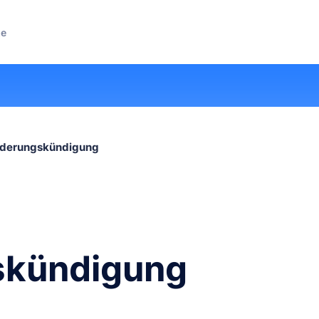
ze
derungskündigung
skündigung