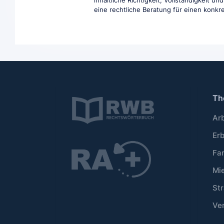
inhaltliche Richtigkeit, Vollständigkeit 
eine rechtliche Beratung für einen konkret
Th
Ar
Er
Fa
Mi
Str
Ve