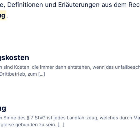
fe, Definitionen und Erläuterungen aus dem Re
ug
.
gskosten
 sind Kosten, die immer dann entstehen, wenn das unfallbesc
rittbetrieb, zum [...]
ug
im Sinne des § 7 StVG ist jedes Landfahrzeug, welches durch 
leise gebunden zu sein. [...]