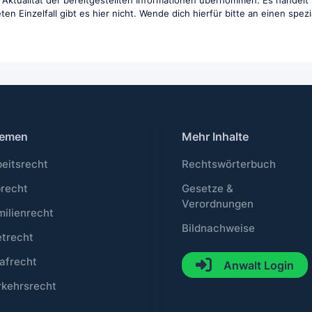
und Aktualität der bereitgestellten Informationen übernommen. Es handelt
en Einzelfall gibt es hier nicht. Wende dich hierfür bitte an einen spez
emen
Mehr Inhalte
beitsrecht
Rechtswörterbuch
brecht
Gesetze &
Verordnungen
milienrecht
Bildnachweise
etrecht
afrecht
Anwalt Login
rkehrsrecht